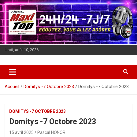
Aller
au
contenu
lundi, août 10, 2026
J'écoute MAXITOP, 24h sur 24
La Webradio des associations
Accueil
Domitys -7 Octobre 2023
Domitys -7 Octobre 2023
DOMITYS -7 OCTOBRE 2023
Domitys -7 Octobre 2023
15 avril 2025
Pascal HONOR