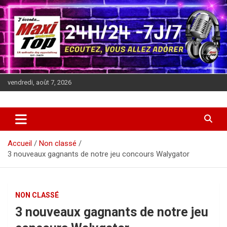
Aller
au
contenu
vendredi, août 7, 2026
J'écoute MAXITOP, 24h sur 24
La Webradio des associations
Accueil
Non classé
3 nouveaux gagnants de notre jeu concours Walygator
NON CLASSÉ
3 nouveaux gagnants de notre jeu