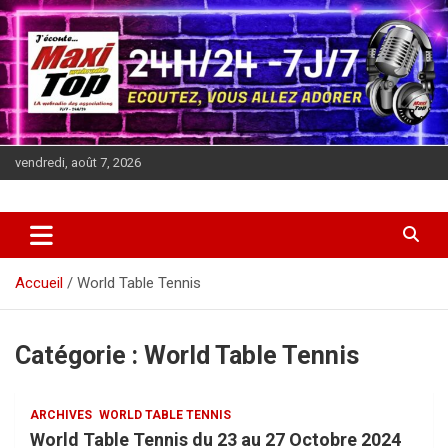
Aller
au
contenu
vendredi, août 7, 2026
J'écoute MAXITOP, 24h sur 24
La Webradio des associations
Accueil
World Table Tennis
Catégorie :
World Table Tennis
ARCHIVES
WORLD TABLE TENNIS
World Table Tennis du 23 au 27 Octobre 2024