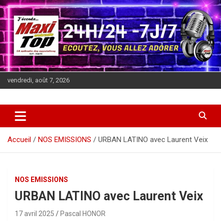
Aller
au
contenu
vendredi, août 7, 2026
J'écoute MAXITOP, 24h sur 24
La Webradio des associations
Accueil
NOS EMISSIONS
URBAN LATINO avec Laurent Veix
NOS EMISSIONS
URBAN LATINO avec Laurent Veix
17 avril 2025
Pascal HONOR